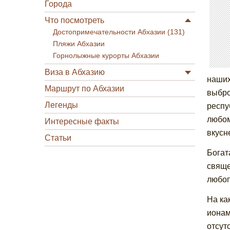
Города
Что посмотреть
Достопримечательности Абхазии (131)
Пляжи Абхазии
Горнолыжные курорты Абхазии
Виза в Абхазию
наших
Маршрут по Абхазии
выбро
Легенды
респу
любом
Интересные факты
вкусн
Статьи
Богат
свяще
любоп
На ка
ионам
отсут