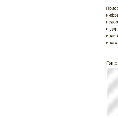
Приор
инфра
недор
оздор
индив
иного
Гагр