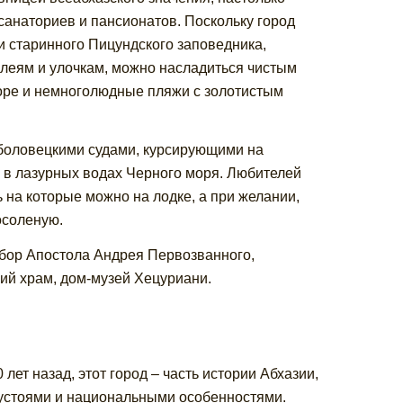
санаториев и пансионатов. Поскольку город
и старинного Пицундского заповедника,
ллеям и улочкам, можно насладиться чистым
море и немноголюдные пляжи с золотистым
оловецкими судами, курсирующими на
и в лазурных водах Черного моря. Любителей
 на которые можно на лодке, а при желании,
осоленую.
обор Апостола Андрея Первозванного,
ий храм, дом-музей Хецуриани.
лет назад, этот город – часть истории Абхазии,
 устоями и национальными особенностями.