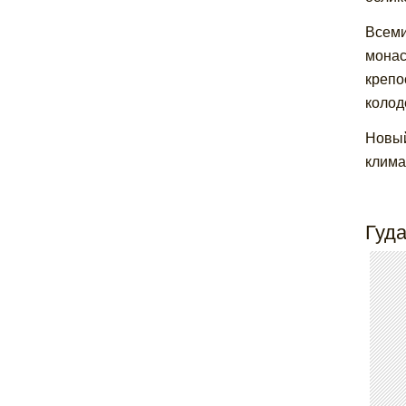
Всеми
монас
крепо
колод
Новый
клима
Гуд