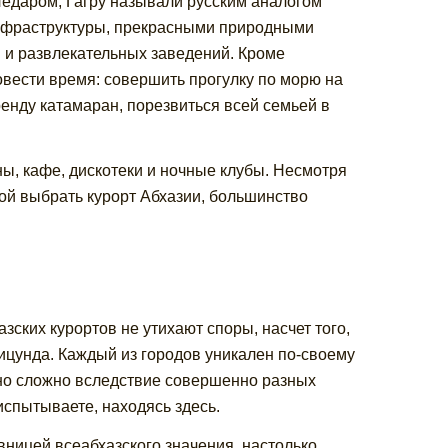
Недаром, Гагру называли русским аналогом
инфраструктуры, прекрасными природными
 и развлекательных заведений. Кроме
овести время: совершить прогулку по морю на
ренду катамаран, порезвиться всей семьей в
ы, кафе, дискотеки и ночные клубы. Несмотря
акой выбрать курорт Абхазии, большинство
зских курортов не утихают споры, насчет того,
Пицунда. Каждый из городов уникален по-своему
но сложно вследствие совершенно разных
спытываете, находясь здесь.
вницей всеабхазского значения, настолько