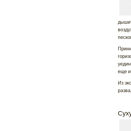
дышит
возду
песко
Прини
гориз
уедин
еще и
Из эк
разва
Суху