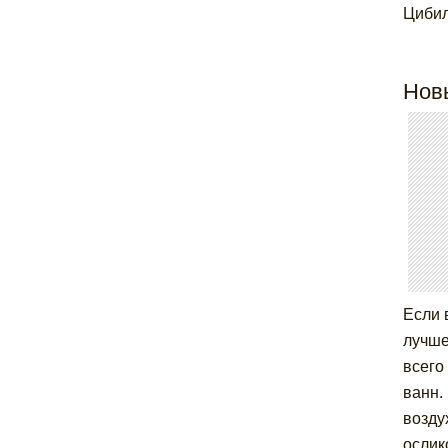
Цибил
Нов
Если 
лучше
всего
ванн.
возду
ослик