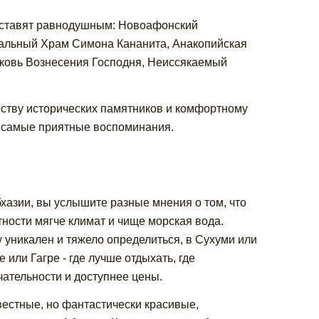
 оставят равнодушным: Новоафонский
кальный Храм Симона Кананита, Анакопийская
ерковь Вознесения Господня, Неиссякаемый
еству исторических памятников и комфортному
ше самые приятные воспоминания.
бхазии, вы услышите разные мнения о том, что
тности мягче климат и чище морская вода.
 уникален и тяжело определиться, в Сухуми или
или Гагре - где лучше отдыхать, где
ательности и доступнее цены.
естные, но фантастически красивые,