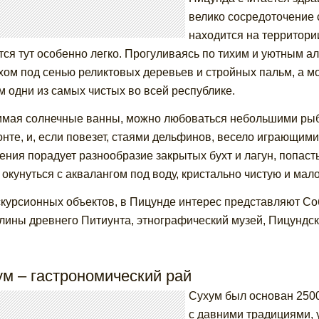
велико сосредоточение 
находится на территори
ся тут особенно легко. Прогуливаясь по тихим и уютным а
хом под сенью реликтовых деревьев и стройных пальм, а 
м одни из самых чистых во всей республике.
мая солнечные ванны, можно любоваться небольшими рыб
онте, и, если повезет, стаями дельфинов, весело играющим
ения порадует разнообразие закрытых бухт и лагун, попасть
 окунуться с аквалангом под воду, кристально чистую и мал
скурсионных объектов, в Пицунде интерес представляют С
лины древнего Питиунта, этнографический музей, Пицундск
м – гастрономический рай
Сухум был основан 2500 
с давними традициями,