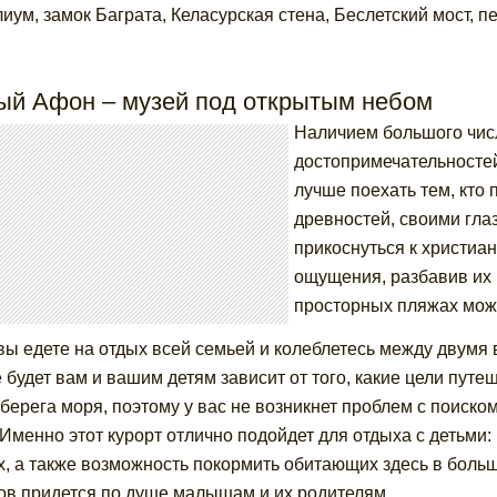
иум, замок Баграта, Келасурская стена, Беслетский мост, п
ый Афон – музей под открытым небом
Наличием большого чис
достопримечательностей
лучше поехать тем, кто 
древностей, своими гла
прикоснуться к христиа
ощущения, разбавив их
просторных пляжах мож
вы едете на отдых всей семьей и колеблетесь между двумя
 будет вам и вашим детям зависит от того, какие цели путе
 берега моря, поэтому у вас не возникнет проблем с поиск
 Именно этот курорт отлично подойдет для отдыха с детьми
х, а также возможность покормить обитающих здесь в боль
ов придется по душе малышам и их родителям.