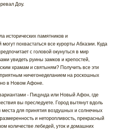
еревал Доу.
ла исторических памятников и
 могут похвастаться все курорты Абхазии. Куда
предпочитает с головой окунуться в мир
зами увидеть руины замков и крепостей,
нским храмам и святыням? Получить все эти
 приятным ничегонеделанием на роскошных
но в Новом Афоне.
 вариантами - Пицунда или Новый Афон, где
шествия вы преследуете. Город вытянут вдоль
ом места для принятия воздушных и солнечных
: размеренность и неторопливость, прекрасный
шом количестве лебедей, уток и домашних