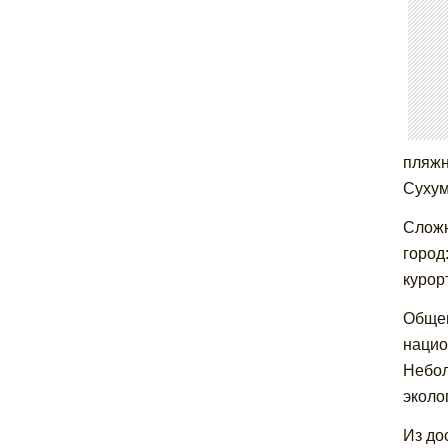
пляжн
Сухум
Сложн
город
курор
Общеп
нацио
Небол
эколо
Из до