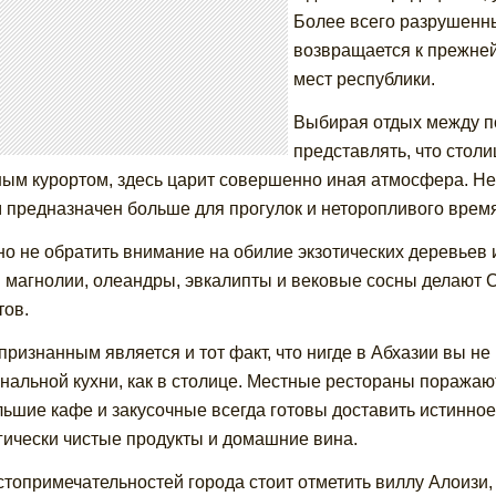
Более всего разрушенны
возвращается к прежней
мест республики.
Выбирая отдых между по
представлять, что стол
ым курортом, здесь царит совершенно иная атмосфера. Не
 предназначен больше для прогулок и неторопливого врем
о не обратить внимание на обилие экзотических деревьев и
: магнолии, олеандры, эвкалипты и вековые сосны делают 
тов.
ризнанным является и тот факт, что нигде в Абхазии вы не
нальной кухни, как в столице. Местные рестораны поража
ьшие кафе и закусочные всегда готовы доставить истинное
гически чистые продукты и домашние вина.
стопримечательностей города стоит отметить виллу Алоизи,