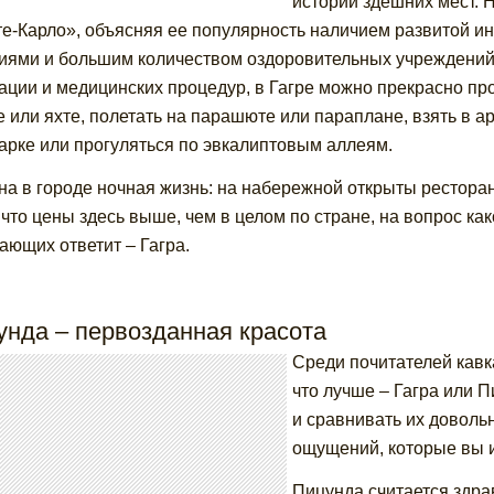
истории здешних мест. 
е-Карло», объясняя ее популярность наличием развитой 
иями и большим количеством оздоровительных учреждений
ации и медицинских процедур, в Гагре можно прекрасно пр
е или яхте, полетать на парашюте или параплане, взять в а
арке или прогуляться по эвкалиптовым аллеям.
на в городе ночная жизнь: на набережной открыты ресторан
, что цены здесь выше, чем в целом по стране, на вопрос к
ающих ответит – Гагра.
унда – первозданная красота
Среди почитателей кавка
что лучше – Гагра или 
и сравнивать их доволь
ощущений, которые вы и
Пицунда считается здра