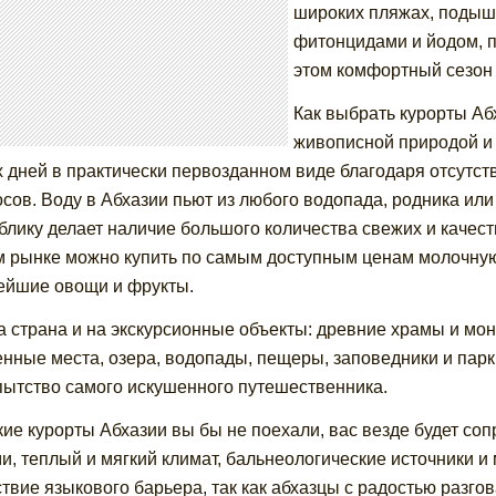
широких пляжах, подыш
фитонцидами и йодом, п
этом комфортный сезон 
Как выбрать курорты Аб
живописной природой и 
 дней в практически первозданном виде благодаря отсут
сов. Воду в Абхазии пьют из любого водопада, родника или
блику делает наличие большого количества свежих и качес
 рынке можно купить по самым доступным ценам молочную 
ейшие овощи и фрукты.
а страна и на экскурсионные объекты: древние храмы и мон
нные места, озера, водопады, пещеры, заповедники и парк
ытство самого искушенного путешественника.
кие курорты Абхазии вы бы не поехали, вас везде будет с
и, теплый и мягкий климат, бальнеологические источники и 
ствие языкового барьера, так как абхазцы с радостью разго