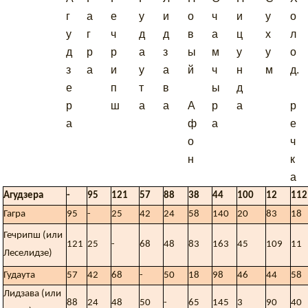
г
а
е
у
и
о
ч
и
у
о
у
г
ч
д
д
в
а
ц
х
л
д
р
р
а
з
ы
м
у
у
о
з
а
и
у
а
й
ч
н
м
д.
е
п
т
в
ы
д
р
ш
а
а
А
р
а
р
а
ф
а
е
о
ч
н
к
а
Агудзера
-
95
121
57
88
38
44
100
12
112
Гагра
95
-
25
42
24
58
140
20
83
18
Гечрипш (или
121
25
-
68
48
83
163
45
109
11
Леселидзе)
Гудаута
57
42
68
-
50
18
98
46
44
58
Лидзава (или
88
24
48
50
-
65
145
3
90
40