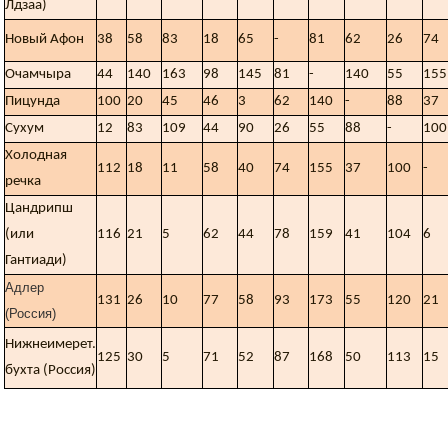
Лдзаа)
Новый Афон
38
58
83
18
65
-
81
62
26
74
Очамчыра
44
140
163
98
145
81
-
140
55
155
Пицунда
100
20
45
46
3
62
140
-
88
37
Сухум
12
83
109
44
90
26
55
88
-
100
Холодная
112
18
11
58
40
74
155
37
100
-
речка
Цандрипш
(или
116
21
5
62
44
78
159
41
104
6
Гантиади)
Адлер
131
26
10
77
58
93
173
55
120
21
(Россия)
Нижнеимерет.
125
30
5
71
52
87
168
50
113
15
бухта (Россия)