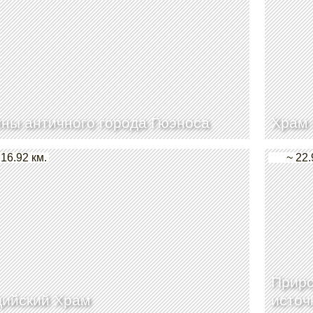
ны античного города Гюэноса
Храм 
 16.92 км.
~ 22.
Приро
дийский Храм
источ