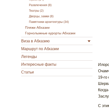
Развлечения (8)
Театры (2)
Дворцы, замки (8)
Памятники архитектуры (34)
Пляжи Абхазии
Горнолыжные курорты Абхазии
Виза в Абхазию
Маршрут по Абхазии
Легенды
Интересные факты
Илорс
Очамч
Статьи
19-го
Шерва
Когда
Заслу
С эти