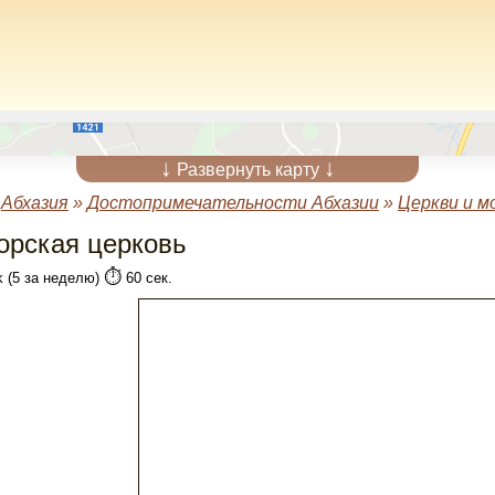
↓
↓
Развернуть карту
»
Абхазия
»
Достопримечательности Абхазии
»
Церкви и 
орская церковь
⏱️
k (5 за неделю)
60 сек.