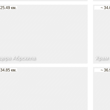
 25.49 км.
~ 34.
щера Абрскила
Храм 
 34.85 км.
~ 36.