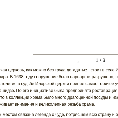
←
1
/
3
кая церковь, как можно без труда догадаться, стоит в селе 
ира. В 1638 году сооружение было варварски разрушено, н
 столетия в судьбе Илорской церкви принял самое горячее 
шидзе. По его инициативе была предпринята реставрация ка
-то в коллекции храма было много драгоценной посуды и из
живает внимания и великолепная резьба храма.
м местом связана легенда о чуде, потрясшем всю страну и