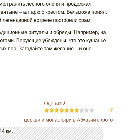
умел ранить лесного оленя и продолжал
святыне – алтарю с крестом. Вельможа понял,
й легендарной встрече построили храм.
радиционные ритуалы и обряды. Например, на
рогами. Верующие убеждены, что это кушанье
их пор. Загадайте там желание – и оно
Оценить!
7
церкви и монастыри в Абхазии с фото
44 км.