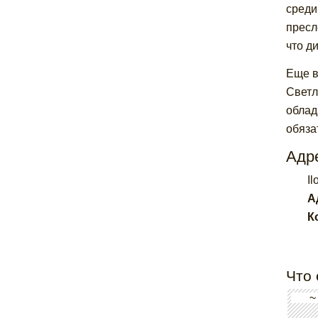
среди
пресл
что д
Еще в
Светл
облад
обяза
Адре
Il
А
К
Что 
~