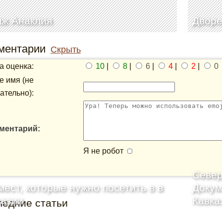
яж Анаклия
Дворе
ментарии
Скрыть
 оценка:
10
|
8
|
6
|
4
|
2
|
0
 имя (не
ательно):
ментарий:
Я не робот
Север
мест, которые нужно посетить в в
Докум
хазии
Кавка
ледние статьи