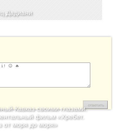
ц Дадиани
ный Кавказ своими глазами.
ентальный фильм «Хребет.
з от моря до моря»