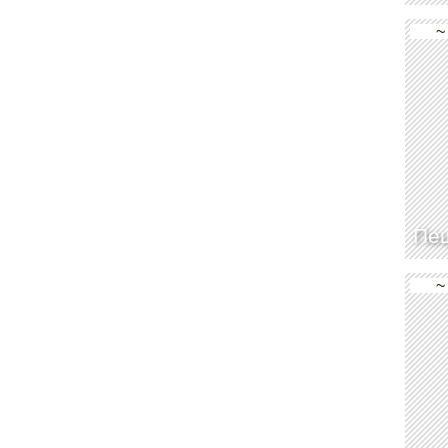
~
Пе
~