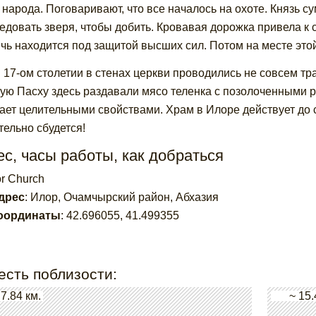
 народа. Поговаривают, что все началось на охоте. Князь с
едовать зверя, чтобы добить. Кровавая дорожка привела к 
ичь находится под защитой высших сил. Потом на месте это
 17-ом столетии в стенах церкви проводились не совсем т
ую Пасху здесь раздавали мясо теленка с позолоченными 
ает целительными свойствами. Храм в Илоре действует до с
тельно сбудется!
с, часы работы, как добраться
or Church
дрес
:
Илор, Очамчырский район, Абхазия
оординаты
:
42.696055
,
41.499355
есть поблизости:
 7.84 км.
~ 15.