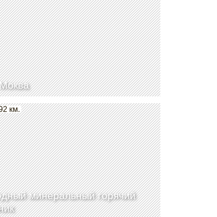
Моква
92 км.
дный минеральный горячий
ник