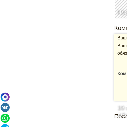
Пл
Ком
Ваша
Ваше
обяз
Ком
10 
Аб
Пос