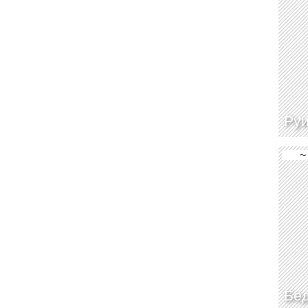
Руи
~
Бе