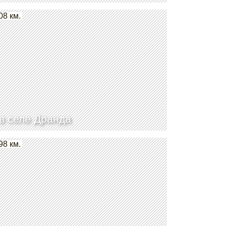
08 км.
в селе Дранда
98 км.