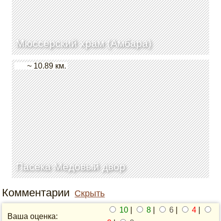
Мюссерский храм (Амбара)
~ 10.89 км.
Пасека Медовый двор
Комментарии
Скрыть
10
|
8
|
6
|
4
|
Ваша оценка: