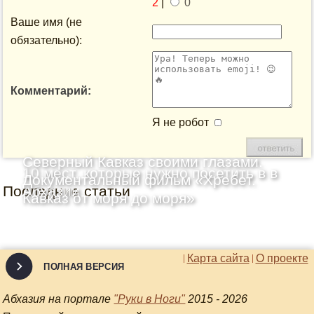
2
|
0
Ваше имя (не
обязательно):
Комментарий:
Я не робот
Северный Кавказ своими глазами.
10 мест, которые нужно посетить в в
Документальный фильм «Хребет.
Последние статьи
Абхазии
Кавказ от моря до моря»
Карта сайта
О проекте
ПОЛНАЯ ВЕРСИЯ
Абхазия на портале
"Руки в Ноги"
2015 - 2026