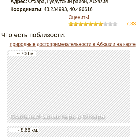
Адрес
:
Отхара, Гудаутский район, Абхазия
Координаты
:
43.234993
,
40.496616
Оценить!
7.33
Что есть поблизости:
природные достопримечательности в Абхазии на карте
~ 700 м.
Скальный монастырь в Отхара
~ 8.66 км.