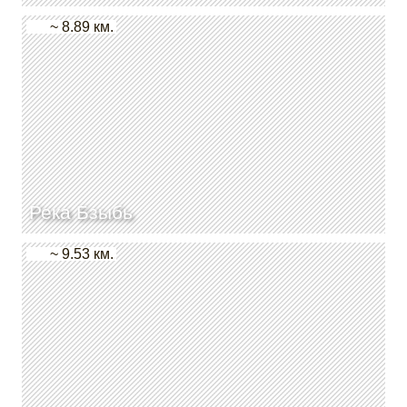
~ 8.89 км.
Река Бзыбь
~ 9.53 км.