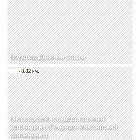
Водопад Девичьи слезы
~ 8.82 км.
Мюссерский государственный
заповедник (Пицундо-Мюссерский
заповедник)