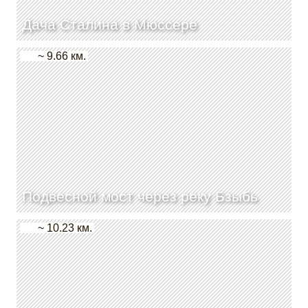
Дача Сталина в Мюссере
~ 9.66 км.
Подвесной мост через реку Бзыбь
~ 10.23 км.