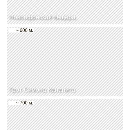
Новоафонская пещера
~ 600 м.
Грот Симона Кананита
~ 700 м.