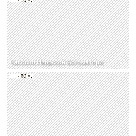
~ 10 м.
Часовня Иверской Богоматери
~ 60 м.