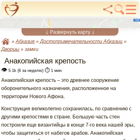
↓
↓
Развернуть карту
»
Абхазия
»
Достопримечательности Абхазии
»
Дворцы
»
замки
Анакопийская крепость
👁
⏱️
5.1k (6 за неделю)
1 мин.
Анакопийская крепость – это древнее сооружение
оборонительного назначения, расположенное на
территории Нового Афона.
Конструкция великолепно сохранилась, по сравнению с
другими крепостями в стране. Большую часть стен
построили еще византийцы в конце 7-го века нашей эры,
чтобы защититься от набегов арабов. Анакопийская