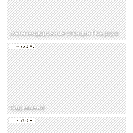
Железнодорожная станция Псырцха
~ 720 м.
Сад камней
~ 790 м.