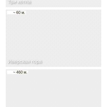
Три котла
~ 60 м.
Иверская гора
~ 460 м.