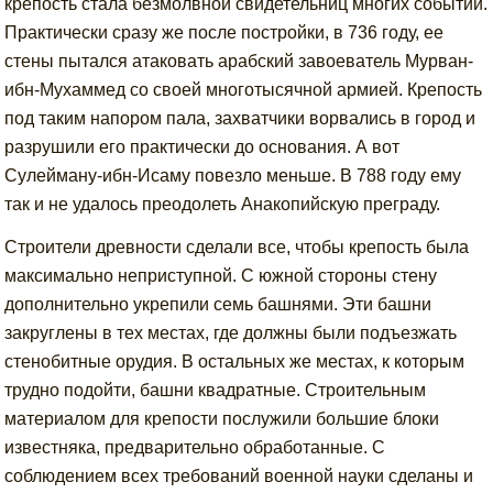
крепость стала безмолвной свидетельниц многих событий.
Практически сразу же после постройки, в 736 году, ее
стены пытался атаковать арабский завоеватель Мурван-
ибн-Мухаммед со своей многотысячной армией. Крепость
под таким напором пала, захватчики ворвались в город и
разрушили его практически до основания. А вот
Сулейману-ибн-Исаму повезло меньше. В 788 году ему
так и не удалось преодолеть Анакопийскую преграду.
Строители древности сделали все, чтобы крепость была
максимально неприступной. С южной стороны стену
дополнительно укрепили семь башнями. Эти башни
закруглены в тех местах, где должны были подъезжать
стенобитные орудия. В остальных же местах, к которым
трудно подойти, башни квадратные. Строительным
материалом для крепости послужили большие блоки
известняка, предварительно обработанные. С
соблюдением всех требований военной науки сделаны и