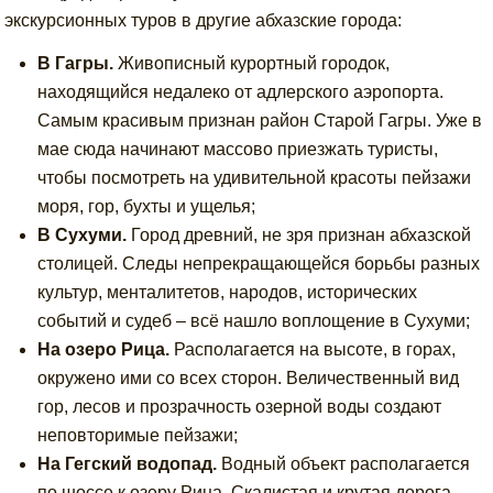
экскурсионных туров в другие абхазские города:
В Гагры.
Живописный курортный городок,
находящийся недалеко от адлерского аэропорта.
Самым красивым признан район Старой Гагры. Уже в
мае сюда начинают массово приезжать туристы,
чтобы посмотреть на удивительной красоты пейзажи
моря, гор, бухты и ущелья;
В Сухуми.
Город древний, не зря признан абхазской
столицей. Следы непрекращающейся борьбы разных
культур, менталитетов, народов, исторических
событий и судеб – всё нашло воплощение в Сухуми;
На озеро Рица.
Располагается на высоте, в горах,
окружено ими со всех сторон. Величественный вид
гор, лесов и прозрачность озерной воды создают
неповторимые пейзажи;
На Гегский водопад.
Водный объект располагается
по шоссе к озеру Рица. Скалистая и крутая дорога