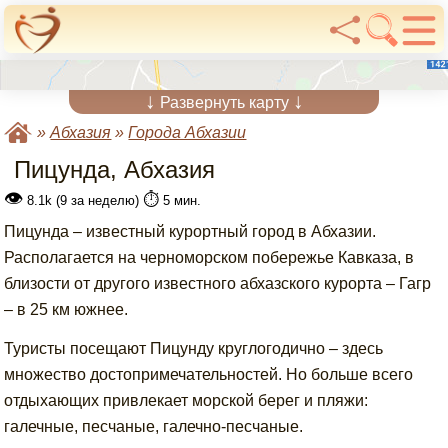
↓
↓
Развернуть карту
»
Абхазия
»
Города Абхазии
Пицунда, Абхазия
👁
⏱️
8.1k (9 за неделю)
5 мин.
Пицунда – известный курортный город в Абхазии.
Располагается на черноморском побережье Кавказа, в
близости от другого известного абхазского курорта – Гагр
– в 25 км южнее.
Туристы посещают Пицунду круглогодично – здесь
множество достопримечательностей. Но больше всего
отдыхающих привлекает морской берег и пляжи:
галечные, песчаные, галечно-песчаные.